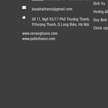
Dịch Vụ
baophathanoi@gmail.com
Hướng d
Số 11, Ngõ 92/17 Phố Thượng Thanh,
Quy định 
P.thượng Thanh, Q.Long Biên, Hà Nội.
Chính sá
www.xenanghanoi.com
www.pallethanoi.co
m