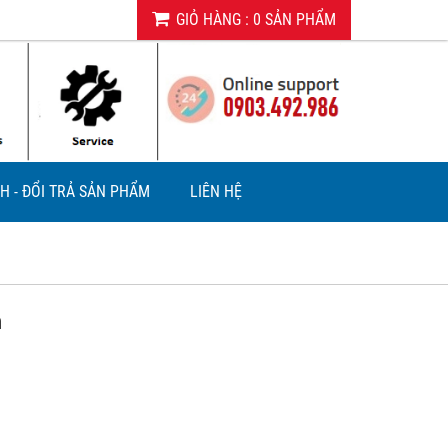
GIỎ HÀNG
:
0
SẢN PHẨM
H - ĐỔI TRẢ SẢN PHẨM
LIÊN HỆ
m