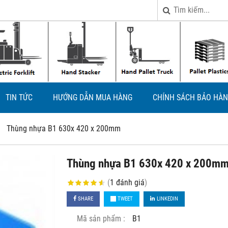
TIN TỨC
HƯỚNG DẪN MUA HÀNG
CHÍNH SÁCH BẢO HÀN
Thùng nhựa B1 630x 420 x 200mm
Thùng nhựa B1 630x 420 x 200m
(
1
đánh giá
)
SHARE
TWEET
LINKEDIN
Mã sản phẩm :
B1