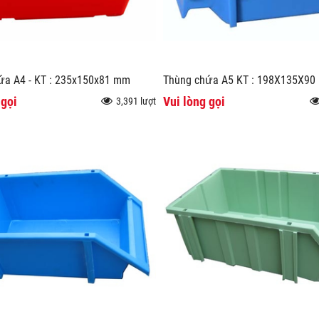
ứa A4 - KT : 235x150x81 mm
Thùng chứa A5 KT : 198X135X9
 gọi
Vui lòng gọi
3,391 lượt