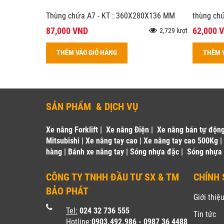
Thùng chứa A7 - KT : 360X280X136 MM
thùng ch
87,000 VND
62,000 
2,729 lượt
THÊM VÀO GIỎ HÀNG
THÊM 
SẢN PHẨM & DỊCH VỤ
Xe nâng Forklift
|
Xe nâng Điện
|
Xe nâng bán tự độn
Mitsubishi
|
Xe nâng tay cao
|
Xe nâng tay cao 500Kg
hàng
|
Bánh xe nâng tay
|
Sóng nhựa đặc
|
Sóng nhựa
CÔNG TY TNHH ĐẦU TƯ SX & TM
CHÍNH 
BẢO PHÁT
Giới thiệ
Tel:
024 32 736 555
Tin tức
Hotline
:
0903.492.986 - 0987 36 4488