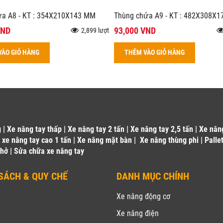
ứa A8 - KT : 354X210X143 MM
Thùng chứa A9 - KT : 482X308X
VND
93,000 VND
2,899 lượt
VÀO GIỎ HÀNG
THÊM VÀO GIỎ HÀNG
g
|
Xe nâng tay thấp
|
Xe nâng tay 2 tấn
|
Xe nâng tay 2,5 tấn
|
Xe nân
|
xe nâng tay cao 1 tấn
|
Xe nâng mặt bàn
|
Xe nâng thùng phi
|
Palle
 hở
|
Sửa chữa xe nâng tay
SÁCH & QUY CHẾ
DANH MỤC CHÍNH
u
Xe nâng động cơ
Xe nâng điện