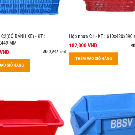
 C2(CÓ BÁNH XE) - KT :
Hộp nhựa C1 - KT : 610x420x390
X449 MM
182,000 VND
 VND
3,893 lượt
THÊM VÀO GIỎ HÀNG
VÀO GIỎ HÀNG