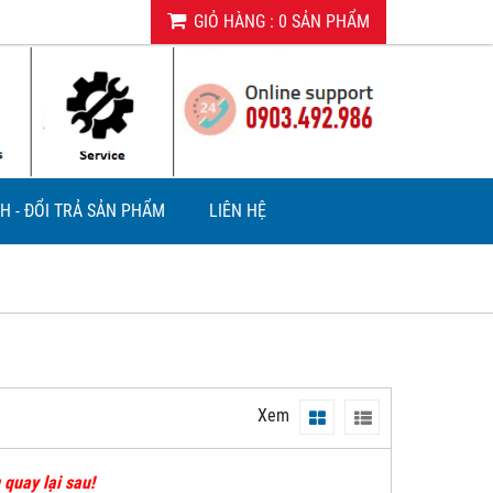
GIỎ HÀNG
:
0
SẢN PHẨM
H - ĐỔI TRẢ SẢN PHẨM
LIÊN HỆ
Xem
 quay lại sau!