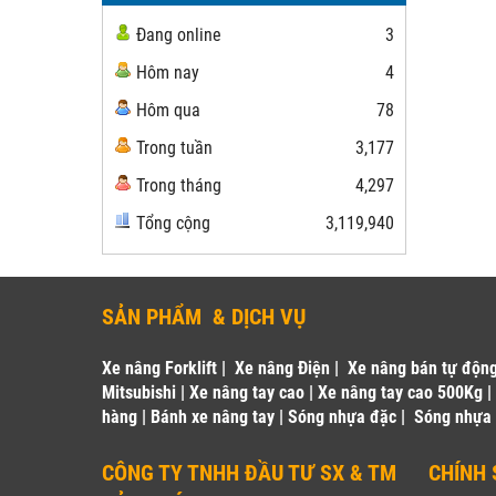
Đang online
3
Hôm nay
4
Hôm qua
78
Trong tuần
3,177
Trong tháng
4,297
Tổng cộng
3,119,940
SẢN PHẨM & DỊCH VỤ
Xe nâng Forklift
|
Xe nâng Điện
|
Xe nâng bán tự độn
Mitsubishi
|
Xe nâng tay cao
|
Xe nâng tay cao 500Kg
hàng
|
Bánh xe nâng tay
|
Sóng nhựa đặc
|
Sóng nhựa
CÔNG TY TNHH ĐẦU TƯ SX & TM
CHÍNH 