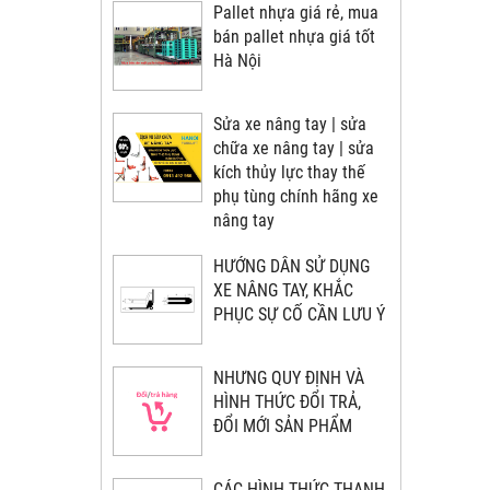
Pallet nhựa giá rẻ, mua
bán pallet nhựa giá tốt
Hà Nội
Sửa xe nâng tay | sửa
chữa xe nâng tay | sửa
kích thủy lực thay thế
phụ tùng chính hãng xe
nâng tay
HƯỚNG DẪN SỬ DỤNG
XE NÂNG TAY, KHẮC
PHỤC SỰ CỐ CẦN LƯU Ý
NHƯNG QUY ĐỊNH VÀ
HÌNH THỨC ĐỔI TRẢ,
ĐỔI MỚI SẢN PHẨM
CÁC HÌNH THỨC THANH