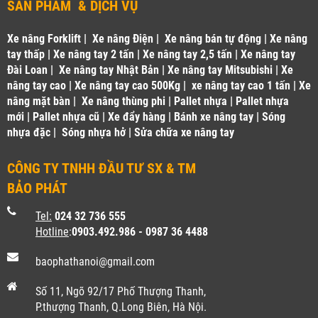
SẢN PHẨM & DỊCH VỤ
Xe nâng Forklift
|
Xe nâng Điện
|
Xe nâng bán tự động
|
Xe nâng
tay thấp
|
Xe nâng tay 2 tấn
|
Xe nâng tay 2,5 tấn
|
Xe nâng tay
Đài Loan
|
Xe nâng tay Nhật Bản
|
Xe nâng tay Mitsubishi
|
Xe
nâng tay cao
|
Xe nâng tay cao 500Kg
|
xe nâng tay cao 1 tấn
|
Xe
nâng mặt bàn
|
Xe nâng thùng phi
|
Pallet nhựa
|
Pallet nhựa
mới
|
Pallet nhựa cũ
|
Xe đẩy hàng
|
Bánh xe nâng tay
|
Sóng
nhựa đặc
|
Sóng nhựa hở
|
Sửa chữa xe nâng tay
CÔNG TY TNHH ĐẦU TƯ SX & TM
BẢO PHÁT
Tel:
024 32 736 555
Hotline
:
0903.492.986 - 0987 36 4488
baophathanoi@gmail.com
Số 11, Ngõ 92/17 Phố Thượng Thanh,
P.thượng Thanh, Q.Long Biên, Hà Nội.