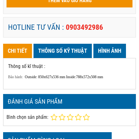
THÊM VÀO GIỎ HÀNG
HOTLINE TƯ VẤN :
0903492986
CHI TIẾT
THÔNG SỐ KỸ THUẬT
HÌNH ẢNH
Thông số kĩ thuật :
Bảo hành:
Outside: 850x627x536 mm Inside:788x572x508 mm
ĐÁNH GIÁ SẢN PHẨM
Bình chọn sản phẩm: