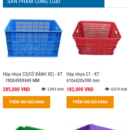
SẢN PHẨM CÙNG LOẠI
Hộp nhựa C2(CÓ BÁNH XE) - KT
Hộp nhựa C1 - KT :
: 780X498X449 MM
610x420x390 mm
285,000 VND
182,000 VND
3,893 lượt
4,019 lượt
THÊM VÀO GIỎ HÀNG
THÊM VÀO GIỎ HÀNG