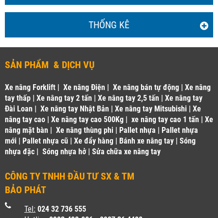
THỐNG KÊ
SẢN PHẨM & DỊCH VỤ
Xe nâng Forklift
|
Xe nâng Điện
|
Xe nâng bán tự động
|
Xe nâng
tay thấp
|
Xe nâng tay 2 tấn
|
Xe nâng tay 2,5 tấn
|
Xe nâng tay
Đài Loan
|
Xe nâng tay Nhật Bản
|
Xe nâng tay Mitsubishi
|
Xe
nâng tay cao
|
Xe nâng tay cao 500Kg
|
xe nâng tay cao 1 tấn
|
Xe
nâng mặt bàn
|
Xe nâng thùng phi
|
Pallet nhựa
|
Pallet nhựa
mới
|
Pallet nhựa cũ
|
Xe đẩy hàng
|
Bánh xe nâng tay
|
Sóng
nhựa đặc
|
Sóng nhựa hở
|
Sửa chữa xe nâng tay
CÔNG TY TNHH ĐẦU TƯ SX & TM
BẢO PHÁT
Tel:
024 32 736 555