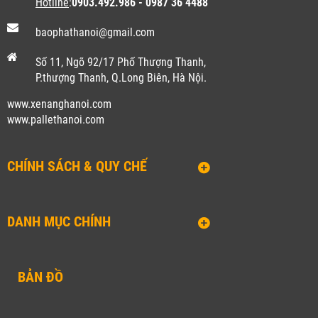
Hotline
:
0903.492.986 - 0987 36 4488
baophathanoi@gmail.com
Số 11, Ngõ 92/17 Phố Thượng Thanh,
P.thượng Thanh, Q.Long Biên, Hà Nội.
www.xenanghanoi.com
www.pallethanoi.co
m
CHÍNH SÁCH & QUY CHẾ
DANH MỤC CHÍNH
BẢN ĐỒ