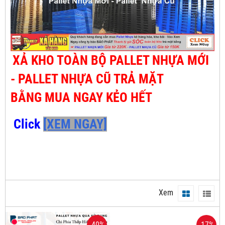
XẢ KHO TOÀN BỘ PALLET NHỰA MỚI
- PALLET NHỰA CŨ TRẢ MẶT
BẰNG MUA NGAY KẺO HẾT
Click
[XEM NGAY]
Xem
-40%
-17%