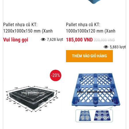
Pallet nhựa cũ KT:
Pallet nhựa cũ KT:
1200x1000x150 mm (Xanh
1000x1000x120 mm (Xanh
Dương Nặng 14Kg)
Dương)
Vui lòng gọi
185,000 VND
7,628 lượt
220,000 VND
5,883 lượt
THÊM VÀO GIỎ HÀNG
-20%