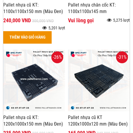
Pallet nhựa cũ KT:
Pallet nhựa chân cốc KT:
1100x1100x150 mm (Màu Đen)
1100x1100x145 mm
240,000 VND
Vui lòng gọi
5,275 lượt
300,000 VND
5,201 lượt
THÊM VÀO GIỎ HÀNG
-26%
-31%
Pallet nhựa cũ KT:
Pallet nhựa cũ KT
1200x1000x150 mm (Màu Đen)
1200x1000x120 mm (Màu Đen)
235,000 VND
165,000 VND