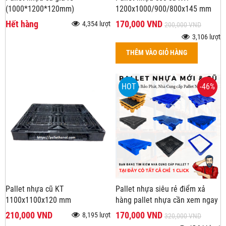
(1000*1200*120mm)
1200x1000/900/800x145 mm
Hết hàng
170,000 VND
4,354 lượt
200,000 VND
3,106 lượt
THÊM VÀO GIỎ HÀNG
HOT
-46%
Pallet nhựa cũ KT
Pallet nhựa siêu rẻ điểm xả
1100x1100x120 mm
hàng pallet nhựa cần xem ngay
210,000 VND
170,000 VND
8,195 lượt
320,000 VND