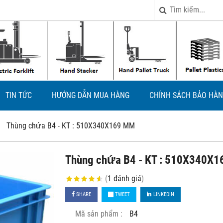
TIN TỨC
HƯỚNG DẪN MUA HÀNG
CHÍNH SÁCH BẢO HÀN
Thùng chứa B4 - KT : 510X340X169 MM
Thùng chứa B4 - KT : 510X340X
(
1
đánh giá
)
SHARE
TWEET
LINKEDIN
Mã sản phẩm :
B4