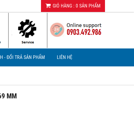
GIỎ HÀNG
:
0
SẢN PHẨM
H - ĐỔI TRẢ SẢN PHẨM
LIÊN HỆ
169 MM