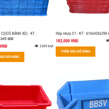
 C2(CÓ BÁNH XE) - KT :
Hộp nhựa C1 - KT : 610x420x390
X449 MM
182,000 VND
 VND
3,893 lượt
THÊM VÀO GIỎ HÀNG
VÀO GIỎ HÀNG