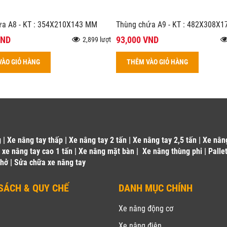
ứa A8 - KT : 354X210X143 MM
Thùng chứa A9 - KT : 482X308X
VND
93,000 VND
2,899 lượt
VÀO GIỎ HÀNG
THÊM VÀO GIỎ HÀNG
g
|
Xe nâng tay thấp
|
Xe nâng tay 2 tấn
|
Xe nâng tay 2,5 tấn
|
Xe nân
|
xe nâng tay cao 1 tấn
|
Xe nâng mặt bàn
|
Xe nâng thùng phi
|
Palle
 hở
|
Sửa chữa xe nâng tay
SÁCH & QUY CHẾ
DANH MỤC CHÍNH
u
Xe nâng động cơ
Xe nâng điện