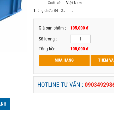
Xuất xứ :
Việt Nam
Thùng chứa B4 - Xanh lam
Giá sản phẩm :
105,000 đ
Số lượng :
Tổng tiền :
105,000
đ
MUA HÀNG
THÊM VÀ
HOTLINE TƯ VẤN :
090349298
ẢNH