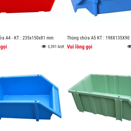
ứa A4 - KT : 235x150x81 mm
Thùng chứa A5 KT : 198X135X9
 gọi
Vui lòng gọi
3,391 lượt