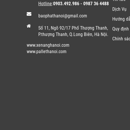
Hotline
:
0903.492.986 - 0987 36 4488
Dịch Vụ
baophathanoi@gmail.com
Hướng d
Số 11, Ngõ 92/17 Phố Thượng Thanh,
Quy định 
P.thượng Thanh, Q.Long Biên, Hà Nội.
Chính sá
www.xenanghanoi.com
www.pallethanoi.co
m