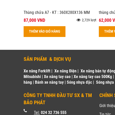
Thùng chứa A7 - KT : 360X280X136 MM
thùng ch
87,000 VND
62,000 
2,729 lượt
THÊM VÀO GIỎ HÀNG
THÊM 
SẢN PHẨM & DỊCH VỤ
Xe nâng Forklift
|
Xe nâng Điện
|
Xe nâng bán tự độn
Mitsubishi
|
Xe nâng tay cao
|
Xe nâng tay cao 500Kg
hàng
|
Bánh xe nâng tay
|
Sóng nhựa đặc
|
Sóng nhựa
CÔNG TY TNHH ĐẦU TƯ SX & TM
CHÍNH 
BẢO PHÁT
Giới thiệ
Tel:
024 32 736 555
Tin tức