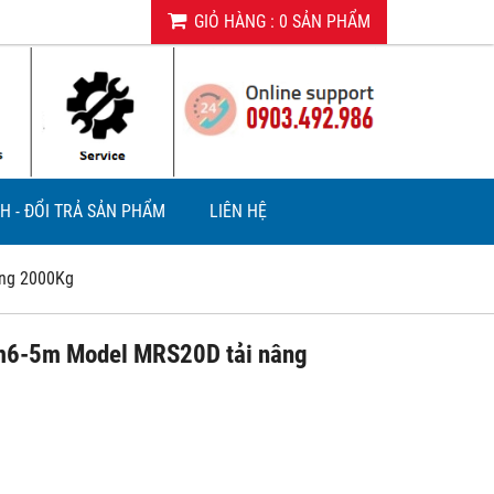
GIỎ HÀNG
:
0
SẢN PHẨM
H - ĐỔI TRẢ SẢN PHẨM
LIÊN HỆ
âng 2000Kg
1m6-5m Model MRS20D tải nâng