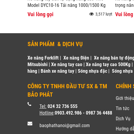
Model DYC10-16 Tải nâng 1000/1500 Kg
trọng nân
Vui lòng gọi
Vui lòng
3,517 lượt
SẢN PHẨM & DỊCH VỤ
Xe nâng Forklift
|
Xe nâng Điện
|
Xe nâng bán tự độn
Mitsubishi
|
Xe nâng tay cao
|
Xe nâng tay cao 500Kg
hàng
|
Bánh xe nâng tay
|
Sóng nhựa đặc
|
Sóng nhựa
CÔNG TY TNHH ĐẦU TƯ SX & TM
CHÍNH 
BẢO PHÁT
Giới thiệ
Tel:
024 32 736 555
Tin tức
Hotline
:
0903.492.986 - 0987 36 4488
Dịch Vụ
baophathanoi@gmail.com
Hướng d