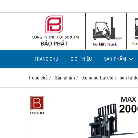
TRANG CHỦ
GIỚI THIỆU
SẢN PHẨM
Trang chủ
Sản phẩm
Xe nâng tay điện - bán tự đ