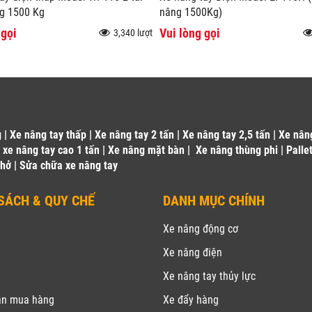
g 1500 Kg
nâng 1500Kg)
 gọi
Vui lòng gọi
3,340 lượt
g
|
Xe nâng tay thấp
|
Xe nâng tay 2 tấn
|
Xe nâng tay 2,5 tấn
|
Xe nân
|
xe nâng tay cao 1 tấn
|
Xe nâng mặt bàn
|
Xe nâng thùng phi
|
Palle
 hở
|
Sửa chữa xe nâng tay
SÁCH & QUY CHẾ
DANH MỤC CHÍNH
u
Xe nâng động cơ
Xe nâng điện
Xe nâng tay thủy lực
ẫn mua hàng
Xe đẩy hàng