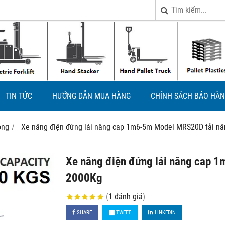
TIN TỨC
HƯỚNG DẪN MUA HÀNG
CHÍNH SÁCH BẢO HÀN
ộng
Xe nâng điện đứng lái nâng cap 1m6-5m Model MRS20D tải n
Xe nâng điện đứng lái nâng cap 
2000Kg
(
1
đánh giá
)
SHARE
TWEET
LINKEDIN