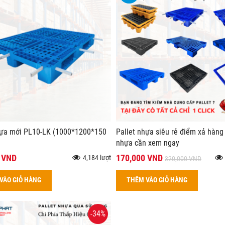
hựa mới PL10-LK (1000*1200*150
Pallet nhựa siêu rẻ điểm xả hàng 
nhựa cần xem ngay
 VND
170,000 VND
4,184 lượt
320,000 VND
VÀO GIỎ HÀNG
THÊM VÀO GIỎ HÀNG
-34%