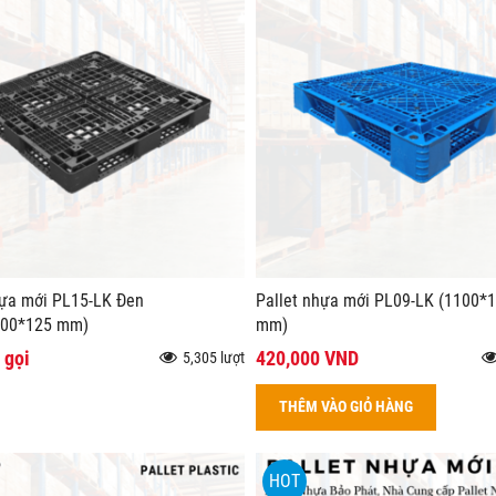
hựa mới PL15-LK Đen
Pallet nhựa mới PL09-LK (1100*
100*125 mm)
mm)
 gọi
420,000 VND
5,305 lượt
THÊM VÀO GIỎ HÀNG
HOT