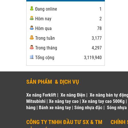
Đang online
1
Hôm nay
2
Hôm qua
78
Trong tuần
3,177
Trong tháng
4,297
Tổng cộng
3,119,940
SẢN PHẨM & DỊCH VỤ
Xe nâng Forklift
|
Xe nâng Điện
|
Xe nâng bán tự độn
Mitsubishi
|
Xe nâng tay cao
|
Xe nâng tay cao 500Kg
hàng
|
Bánh xe nâng tay
|
Sóng nhựa đặc
|
Sóng nhựa
CÔNG TY TNHH ĐẦU TƯ SX & TM
CHÍNH 