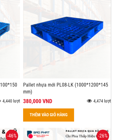
1100*150
Pallet nhựa mới PL08-LK (1000*1200*145
mm)
380,000 VND
4,440 lượt
4,474 lượt
THÊM VÀO GIỎ HÀNG
-46%
-26%