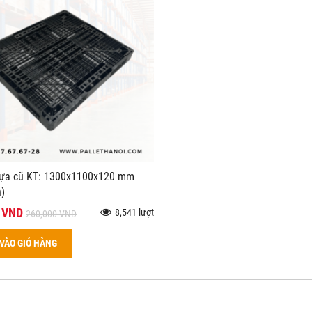
hựa cũ KT: 1300x1100x120 mm
)
 VND
8,541 lượt
260,000 VND
VÀO GIỎ HÀNG