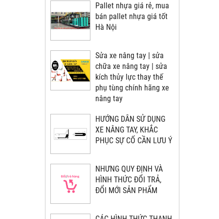
Pallet nhựa giá rẻ, mua
bán pallet nhựa giá tốt
Hà Nội
Sửa xe nâng tay | sửa
chữa xe nâng tay | sửa
kích thủy lực thay thế
phụ tùng chính hãng xe
nâng tay
HƯỚNG DẪN SỬ DỤNG
XE NÂNG TAY, KHẮC
PHỤC SỰ CỐ CẦN LƯU Ý
NHƯNG QUY ĐỊNH VÀ
HÌNH THỨC ĐỔI TRẢ,
ĐỔI MỚI SẢN PHẨM
CÁC HÌNH THỨC THANH