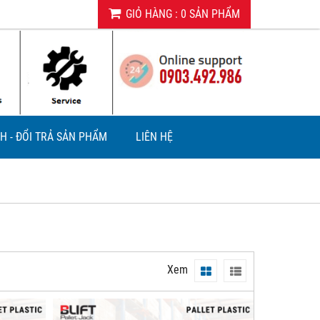
GIỎ HÀNG
:
0
SẢN PHẨM
H - ĐỔI TRẢ SẢN PHẨM
LIÊN HỆ
Xem