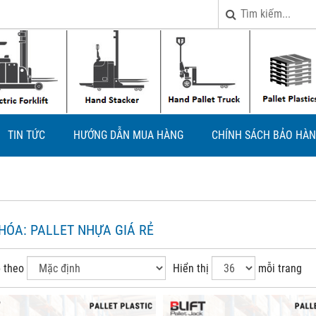
TIN TỨC
HƯỚNG DẪN MUA HÀNG
CHÍNH SÁCH BẢO HÀN
KHÓA:
PALLET NHỰA GIÁ RẺ
 theo
Hiển thị
mỗi trang