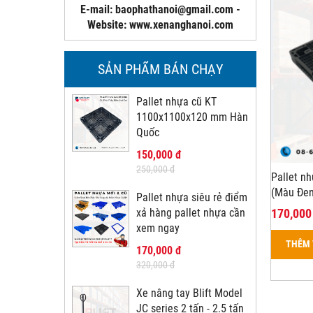
E-mail: baophathanoi@gmail.com -
Website: www.xenanghanoi.com
SẢN PHẨM BÁN CHẠY
Pallet nhựa cũ KT
1100x1100x120 mm Hàn
Quốc
150,000 đ
250,000 đ
Pallet n
(Màu Đen
Pallet nhựa siêu rẻ điểm
170,000
xả hàng pallet nhựa cần
xem ngay
THÊM 
170,000 đ
320,000 đ
Xe nâng tay Blift Model
JC series 2 tấn - 2.5 tấn