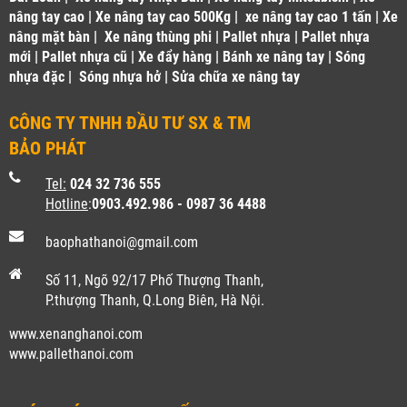
nâng tay cao
|
Xe nâng tay cao 500Kg
|
xe nâng tay cao 1 tấn
|
Xe
nâng mặt bàn
|
Xe nâng thùng phi
|
Pallet nhựa
|
Pallet nhựa
mới
|
Pallet nhựa cũ
|
Xe đẩy hàng
|
Bánh xe nâng tay
|
Sóng
nhựa đặc
|
Sóng nhựa hở
|
Sửa chữa xe nâng tay
CÔNG TY TNHH ĐẦU TƯ SX & TM
BẢO PHÁT
Tel:
024 32 736 555
Hotline
:
0903.492.986 - 0987 36 4488
baophathanoi@gmail.com
Số 11, Ngõ 92/17 Phố Thượng Thanh,
P.thượng Thanh, Q.Long Biên, Hà Nội.
www.xenanghanoi.com
www.pallethanoi.co
m