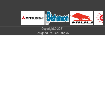
Copyright© 2021
Designed By
GianHangVN