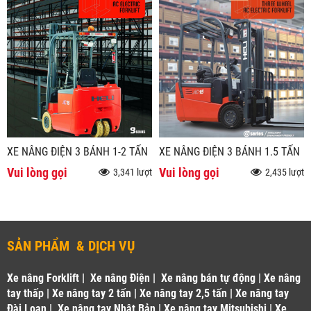
XE NÂNG ĐIỆN 3 BÁNH 1-2 TẤN
XE NÂNG ĐIỆN 3 BÁNH 1.5 TẤN
Vui lòng gọi
Vui lòng gọi
3,341 lượt
2,435 lượt
SẢN PHẨM & DỊCH VỤ
Xe nâng Forklift
|
Xe nâng Điện
|
Xe nâng bán tự động
|
Xe nâng
tay thấp
|
Xe nâng tay 2 tấn
|
Xe nâng tay 2,5 tấn
|
Xe nâng tay
Đài Loan
|
Xe nâng tay Nhật Bản
|
Xe nâng tay Mitsubishi
|
Xe